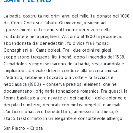
La badia, costruita nei primi anni del mille, fu donata nel 1038
dai Conti Cortesi all'abate Guimezone, insieme ad
appezzamenti di terreno sufficienti per vivere nella
solitudine e nella preghiera. Attorno al 1500 la proprietà,
abbandonata dai benedettini, fu divisa fra i monaci
Gonzaghiani e i Camaldolesi. Tra i due ordini religiosi
scoppiarono frequenti liti finché, dopo l'incendio del 1558, i
Camaldolesi s'impossessarono della badia, restaurandola e
ampliandola.Un viale di lecci conduce alla piccola chiesa.
L'edificio, sebbene ritoccato più volte – la facciata è
neoclassica (1800) – conserva preziosi elementi che ne
documentano l'originaria fondazione romanica. Fra questi, la
forma basilicale a tre navate e i bei capitelli delle colonne e
dei pilastri interni, decorati con motivi vegetali e animali.
L'antico monastero benedettino, annesso alla chiesa, è
stato trasformato in un elegante e confortevole albergo.
San Pietro – Cripta