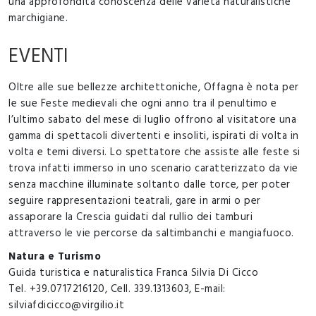
una approfondita conoscenza delle varietà naturalistiche
marchigiane.
EVENTI
Oltre alle sue bellezze architettoniche, Offagna è nota per
le sue Feste medievali che ogni anno tra il penultimo e
l’ultimo sabato del mese di luglio offrono al visitatore una
gamma di spettacoli divertenti e insoliti, ispirati di volta in
volta e temi diversi. Lo spettatore che assiste alle feste si
trova infatti immerso in uno scenario caratterizzato da vie
senza macchine illuminate soltanto dalle torce, per poter
seguire rappresentazioni teatrali, gare in armi o per
assaporare la Crescia guidati dal rullio dei tamburi
attraverso le vie percorse da saltimbanchi e mangiafuoco.
Natura e Turismo
Guida turistica e naturalistica Franca Silvia Di Cicco
Tel. +39.0717216120, Cell. 339.1313603, E-mail:
silviafdicicco@virgilio.it