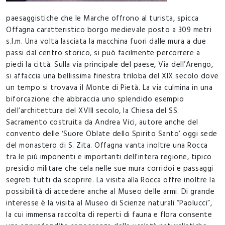
paesaggistiche che le Marche offrono al turista, spicca
Offagna caratteristico borgo medievale posto a 309 metri
s.l.m. Una volta lasciata la macchina fuori dalle mura a due
passi dal centro storico, si può facilmente percorrere a
piedi la città. Sulla via principale del paese, Via dell’Arengo,
si affaccia una bellissima finestra triloba del XIX secolo dove
un tempo si trovava il Monte di Pietà. La via culmina in una
biforcazione che abbraccia uno splendido esempio
dell’architettura del XVIII secolo, la Chiesa del SS.
Sacramento costruita da Andrea Vici, autore anche del
convento delle ‘Suore Oblate dello Spirito Santo’ oggi sede
del monastero di S. Zita. Offagna vanta inoltre una Rocca
tra le più imponenti e importanti dell’intera regione, tipico
presidio militare che cela nelle sue mura corridoi e passaggi
segreti tutti da scoprire. La visita alla Rocca offre inoltre la
possibilità di accedere anche al Museo delle armi. Di grande
interesse è la visita al Museo di Scienze naturali “Paolucci”,
la cui immensa raccolta di reperti di fauna e flora consente