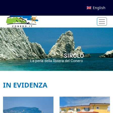
English
SIROLO
La perla della Riviera del Conero
IN EVIDENZA