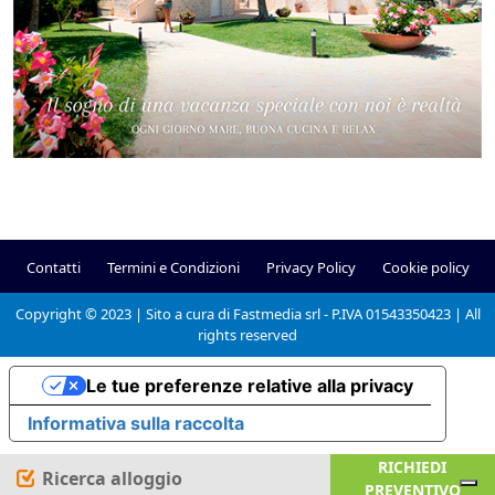
Contatti
Termini e Condizioni
Privacy Policy
Cookie policy
Copyright © 2023 | Sito a cura di Fastmedia srl - P.IVA 01543350423 | All
rights reserved
Le tue preferenze relative alla privacy
Informativa sulla raccolta
RICHIEDI
Ricerca alloggio
PREVENTIVO