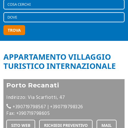
TROVA
APPARTAMENTO VILLAGGIO
TURISTICO INTERNAZIONALE
Porto Recanati
Indirizzo: Via Scarfiotti, 47
+390719798567
|
+390719798326
Fax: +390719798605
SITO WEB
RICHIEDI PREVENTIVO
MAIL