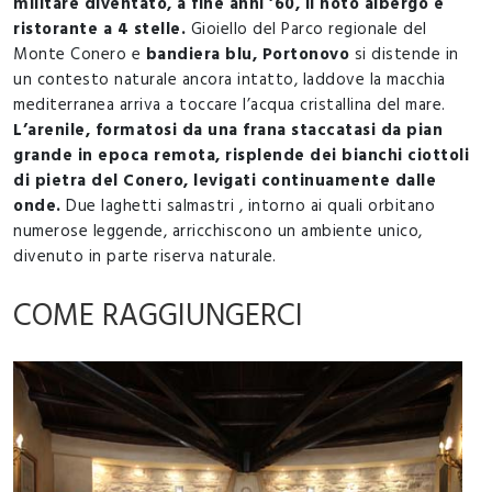
militare diventato, a fine anni ’60, il noto albergo e
ristorante a 4 stelle.
Gioiello del Parco regionale del
Monte Conero e
bandiera blu, Portonovo
si distende in
un contesto naturale ancora intatto, laddove la macchia
mediterranea arriva a toccare l’acqua cristallina del mare.
L’arenile, formatosi da una frana staccatasi da pian
grande in epoca remota, risplende dei bianchi ciottoli
di pietra del Conero, levigati continuamente dalle
onde.
Due laghetti salmastri , intorno ai quali orbitano
numerose leggende, arricchiscono un ambiente unico,
divenuto in parte riserva naturale.
COME RAGGIUNGERCI