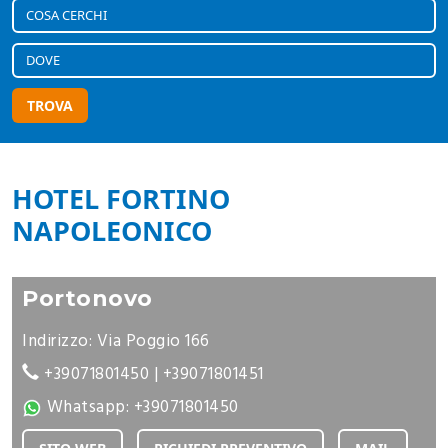
TROVA
HOTEL FORTINO
NAPOLEONICO
Portonovo
Indirizzo: Via Poggio 166
+39071801450
|
+39071801451
Whatsapp:
+39071801450